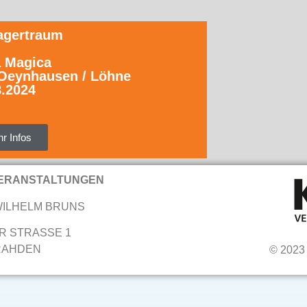
agertraum
 Magica
Oeynhausen / Löhne
8.2024
r Infos
ERANSTALTUNGEN
WILHELM BRUNS
R STRASSE 1
 RAHDEN
© 2023