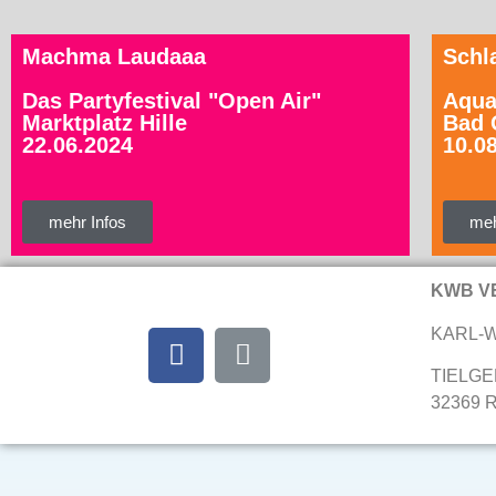
Machma Laudaaa
Schl
Das Partyfestival "Open Air"
Aqua
Marktplatz Hille
Bad 
22.06.2024
10.0
mehr Infos
meh
KWB V
KARL-
TIELGE
32369