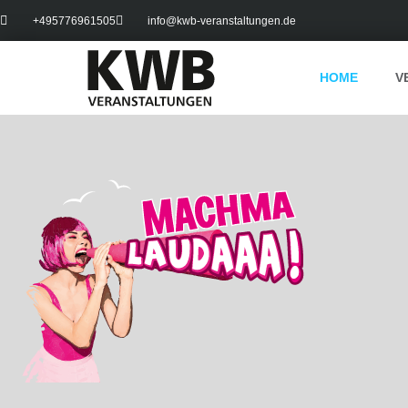
+495776961505
info@kwb-veranstaltungen.de
HOME
V